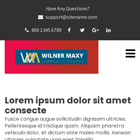
Have Any Questions?
support@sitename.com
800 2345 6789
WELFARE
Lorem ipsum dolor sit amet
consecte
Fusce congue augue sollicitudin dignissim ultricies.
Pellentesque id tristique quam. Aliquam pharetra
vehicula dolor, et dictum ante males mollis. Aenean
ultricies vulputate urna eget fringilla.